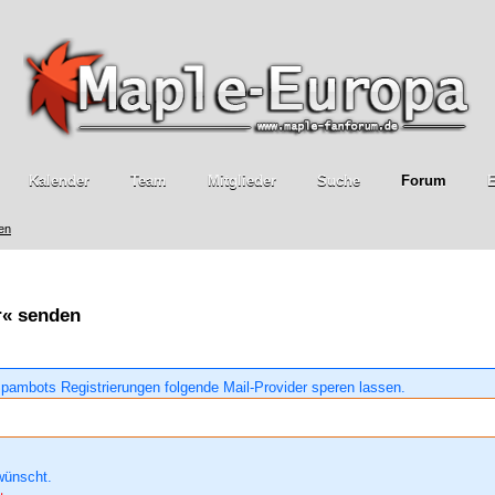
Kalender
Team
Mitglieder
Suche
Forum
E
ren
r« senden
pambots Registrierungen folgende Mail-Provider speren lassen.
wünscht.