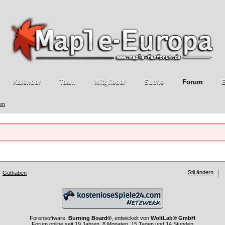
Kalender
Team
Mitglieder
Suche
Forum
E
ren
Stil ändern
Guthaben
Forensoftware:
Burning Board®
, entwickelt von
WoltLab® GmbH
Forum online seit 19 Jahren, 8 Monaten, 15 Tagen und 14 Stunden