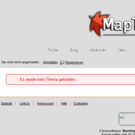
Portal
Blog
Kalender
Team
Sie sind nicht angemeldet.
Anmelden
Registrieren
Es wurde kein Thema gefunden.
Statistik
LinkUs
Impressum
Hilfe
Guthaben
Forensoftware:
Burnin
Forum online seit 19 