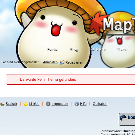
Portal
Blog
Kalender
Team
Sie sind nicht angemeldet.
Anmelden
Registrieren
Es wurde kein Thema gefunden.
Statistik
LinkUs
Impressum
Hilfe
Guthaben
Forensoftware:
Burnin
Forum online seit 19 J