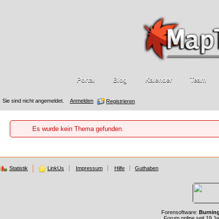
Portal
Blog
Kalender
Team
Sie sind nicht angemeldet.
Anmelden
Registrieren
Es wurde kein Thema gefunden.
Statistik
LinkUs
Impressum
Hilfe
Guthaben
Forensoftware:
Burnin
Forum online seit 19 J