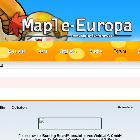
Kalender
Team
Mitglieder
Suche
Forum
E
ren
Stil ändern
ilfe
Guthaben
Forensoftware:
Burning Board®
, entwickelt von
WoltLab® GmbH
Forum online seit 19 Jahren, 8 Monaten, 15 Tagen und 3 Stunden