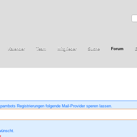
Kalender
Team
Mitglieder
Suche
Forum
E
pambots Registrierungen folgende Mail-Provider speren lassen.
wünscht.
t.