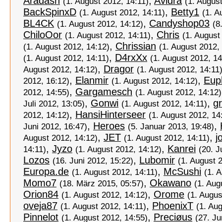
Aradash
,
Avidra
(1. August 2012, 14:11)
(1. Augus
BackSpinxD
,
Betty1
(1. August 2012, 14:11)
(1. A
BL4CK
,
Candyshop03
(1. August 2012, 14:12)
(8
ChiloOor
,
Chris
(1. August 2012, 14:11)
(1. August
,
Chrissian
(1. August 2012, 14:12)
(1. August 2012,
,
D4rxXx
(1. August 2012, 14:11)
(1. August 2012, 14
,
Dragor
August 2012, 14:12)
(1. August 2012, 14:11
,
Elanmir
,
Euph
2012, 16:12)
(1. August 2012, 14:12)
,
Gargamesch
2012, 14:55)
(1. August 2012, 14:12)
,
Gonwi
,
g
Juli 2012, 13:05)
(1. August 2012, 14:11)
,
HansiHinterseer
2012, 14:12)
(1. August 2012, 14
,
Heroes
,
Juni 2012, 16:47)
(5. Januar 2013, 19:48)
,
JET
,
jo
August 2012, 14:12)
(1. August 2012, 14:11)
,
Jyzo
,
Kanrei
14:11)
(1. August 2012, 14:12)
(20. J
Lozos
,
Lubomir
(16. Juni 2012, 15:22)
(1. August 
Europa.de
,
McSushi
(1. August 2012, 14:11)
(1. 
Momo7
,
Okawano
(18. März 2015, 05:57)
(1. Aug
Orion84
,
Orome
(1. August 2012, 14:12)
(1. Augus
oveja87
,
PhoenixT
(1. August 2012, 14:11)
(1. Au
Pinnelot
,
Preciøus
(1. August 2012, 14:55)
(27. Ju