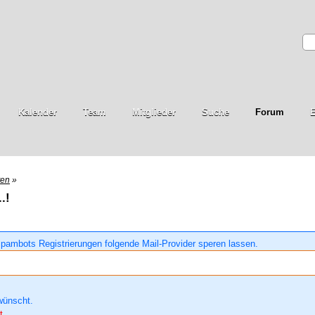
Kalender
Team
Mitglieder
Suche
Forum
E
ten
»
.!
pambots Registrierungen folgende Mail-Provider speren lassen.
wünscht.
t.