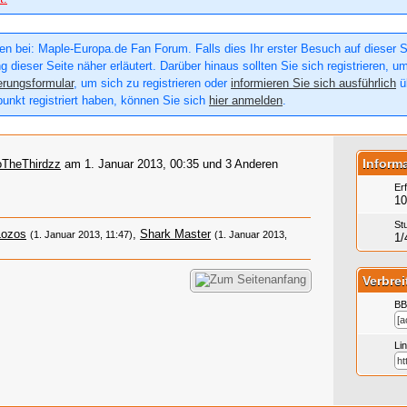
n bei: Maple-Europa.de Fan Forum. Falls dies Ihr erster Besuch auf dieser Sei
g dieser Seite näher erläutert. Darüber hinaus sollten Sie sich registrieren, u
erungsformular
, um sich zu registrieren oder
informieren Sie sich ausführlich
üb
punkt registriert haben, können Sie sich
hier anmelden
.
Inform
oTheThirdzz
am 1. Januar 2013, 00:35 und 3 Anderen
Er
10
St
Lozos
,
Shark Master
(1. Januar 2013, 11:47)
(1. Januar 2013,
1/
Verbrei
BB
Li