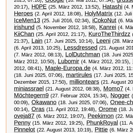
2025, 07:16)
(16. Mai 2012, 07:34)
,
H0PE
,
Hatashi
20:17)
(25. März 2012, 13:52)
(4.
Heroes
,
HolyMatrix
(2. April 2012, 18:08)
(12. Jul
IceMen13
,
iCokoNut
(25. Juli 2016, 02:34)
(6. Mä
irishund
,
Kanrei
(5. November 2012, 18:58)
(4. Mä
KiiChan
,
KuroTheThirdzz
(25. April 2012, 21:17)
,
Lain
,
Leeni
21:37)
(17. Juni 2025, 10:14)
(28. März
,
Lessdressed
(6. April 2013, 10:25)
(21. August 20
,
LolDutchman
(7. März 2012, 08:13)
(18. Juni 2025
,
Lubomir
,
März 2012, 10:50)
(4. März 2012, 20:15)
,
Maple-Europa.de
2012, 08:41)
(4. März 2012, 11
,
martirules
(18. Juni 2025, 07:06)
(17. Juni 2025, 1
,
milliontears
Dezember 2015, 17:50)
(21. August 20
miniassrael
,
Momo7
(21. August 2012, 08:38)
(4.
Möchtegern9
,
Nogger
(27. Februar 2024, 15:34)
,
Okawano
,
Onee-ch
00:09)
(18. Juni 2025, 07:06)
,
Oras
,
Orome
00:14)
(11. April 2012, 19:48)
(18. J
oveja87
,
Peekimon
(6. März 2012, 19:07)
(22. Mä
Penny
,
PhunkRoyal
(15. März 2012, 19:25)
(11. 
Pinnelot
,
Pittie
(22. August 2013, 10:19)
(6. März 2