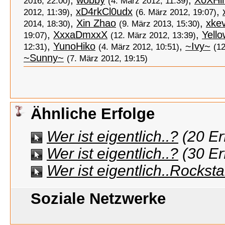
,
wobby
,
X0XHi
2016, 22:00)
(4. März 2012, 11:39)
,
xD4rkCl0udx
,
2012, 11:39)
(6. März 2012, 19:07)
,
Xin Zhao
,
xkev
2014, 18:30)
(9. März 2013, 15:30)
,
XxxaDmxxX
,
Yello
19:07)
(12. März 2012, 13:39)
,
YunoHiko
,
~Ivy~
12:31)
(4. März 2012, 10:51)
(12
~Sunny~
(7. März 2012, 19:15)
Ähnliche Erfolge
Wer ist eigentlich..?
(20 Er
Wer ist eigentlich..?
(30 Er
Wer ist eigentlich..Rocksta
Soziale Netzwerke