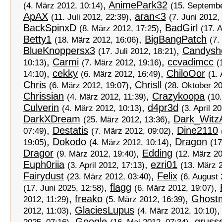
,
AnimePark32
(4. März 2012, 10:14)
(15. Septembe
ApAX
,
aran<3
(11. Juli 2012, 22:39)
(7. Juni 2012,
BackSpinxD
,
BadGirl
(8. März 2012, 17:25)
(17. 
Betty1
,
BigBangPatch
(18. März 2012, 16:06)
(7.
BlueKnoppersx3
,
Candysh
(17. Juli 2012, 18:21)
,
Carmi
,
ccvadimcc
10:13)
(7. März 2012, 19:16)
(
,
cekky
,
ChiloOor
14:10)
(6. März 2012, 16:49)
(1.
Chris
,
Chrisll
(6. März 2012, 19:07)
(28. Oktober 20
Chrissian
,
Crazykoopa
(4. März 2012, 11:39)
(10.
Culverin
,
d4pr3d
(4. März 2012, 10:13)
(3. April 2
DarkXDream
,
Dark_Witz
(25. März 2012, 13:36)
,
Destatis
,
Dine2110
07:49)
(7. März 2012, 09:02)
,
Dokodo
,
Dragon
19:05)
(4. März 2012, 10:14)
(17
Dragor
,
Edding
(9. März 2012, 19:40)
(12. März 20
Euph0riia
,
ezri01
(3. April 2012, 17:13)
(13. März 
Fairydust
,
Felix
(23. März 2012, 03:40)
(6. August 
,
flagg
,
(17. Juni 2025, 12:58)
(6. März 2012, 19:07)
,
freako
,
Ghost
2012, 11:29)
(5. März 2012, 16:39)
,
GlaciesLupus
2012, 11:03)
(4. März 2012, 10:10)
,
Google
,
grusse