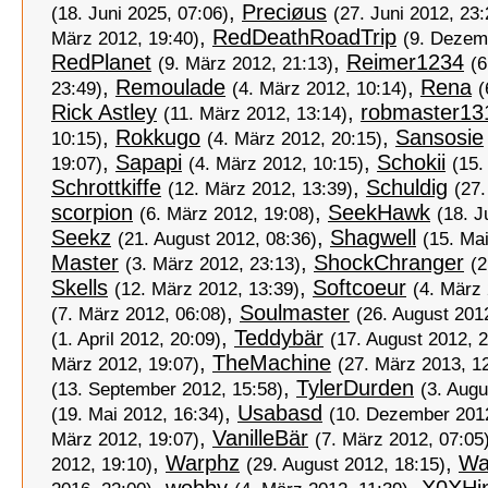
,
Preciøus
(18. Juni 2025, 07:06)
(27. Juni 2012, 23:
,
RedDeathRoadTrip
März 2012, 19:40)
(9. Dezem
RedPlanet
,
Reimer1234
(9. März 2012, 21:13)
(
,
Remoulade
,
Rena
23:49)
(4. März 2012, 10:14)
(
Rick Astley
,
robmaster13
(11. März 2012, 13:14)
,
Rokkugo
,
Sansosie
10:15)
(4. März 2012, 20:15)
,
Sapapi
,
Schokii
19:07)
(4. März 2012, 10:15)
(15.
Schrottkiffe
,
Schuldig
(12. März 2012, 13:39)
(27.
scorpion
,
SeekHawk
(6. März 2012, 19:08)
(18. J
Seekz
,
Shagwell
(21. August 2012, 08:36)
(15. Ma
Master
,
ShockChranger
(3. März 2012, 23:13)
(2
Skells
,
Softcoeur
(12. März 2012, 13:39)
(4. März 
,
Soulmaster
(7. März 2012, 06:08)
(26. August 201
,
Teddybär
(1. April 2012, 20:09)
(17. August 2012, 2
,
TheMachine
März 2012, 19:07)
(27. März 2013, 1
,
TylerDurden
(13. September 2012, 15:58)
(3. Augu
,
Usabasd
(19. Mai 2012, 16:34)
(10. Dezember 2012
,
VanilleBär
März 2012, 19:07)
(7. März 2012, 07:05
,
Warphz
,
Wa
2012, 19:10)
(29. August 2012, 18:15)