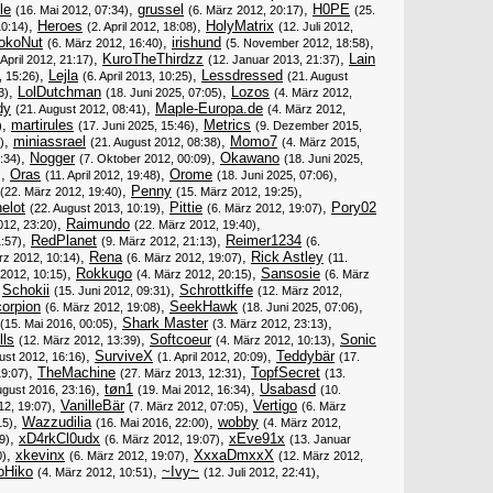
le
,
grussel
,
H0PE
(16. Mai 2012, 07:34)
(6. März 2012, 20:17)
(25.
,
Heroes
,
HolyMatrix
10:14)
(2. April 2012, 18:08)
(12. Juli 2012,
okoNut
,
irishund
,
(6. März 2012, 16:40)
(5. November 2012, 18:58)
,
KuroTheThirdzz
,
Lain
 April 2012, 21:17)
(12. Januar 2013, 21:37)
,
Lejla
,
Lessdressed
, 15:26)
(6. April 2013, 10:25)
(21. August
,
LolDutchman
,
Lozos
3)
(18. Juni 2025, 07:05)
(4. März 2012,
dy
,
Maple-Europa.de
(21. August 2012, 08:41)
(4. März 2012,
,
martirules
,
Metrics
)
(17. Juni 2025, 15:46)
(9. Dezember 2015,
,
miniassrael
,
Momo7
)
(21. August 2012, 08:38)
(4. März 2015,
,
Nogger
,
Okawano
:34)
(7. Oktober 2012, 00:09)
(18. Juni 2025,
,
Oras
,
Orome
,
)
(11. April 2012, 19:48)
(18. Juni 2025, 07:06)
,
Penny
,
(22. März 2012, 19:40)
(15. März 2012, 19:25)
elot
,
Pittie
,
Pory02
(22. August 2013, 10:19)
(6. März 2012, 19:07)
,
Raimundo
,
012, 23:20)
(22. März 2012, 19:40)
,
RedPlanet
,
Reimer1234
:57)
(9. März 2012, 21:13)
(6.
,
Rena
,
Rick Astley
rz 2012, 10:14)
(6. März 2012, 19:07)
(11.
,
Rokkugo
,
Sansosie
 2012, 10:15)
(4. März 2012, 20:15)
(6. März
,
Schokii
,
Schrottkiffe
(15. Juni 2012, 09:31)
(12. März 2012,
corpion
,
SeekHawk
,
(6. März 2012, 19:08)
(18. Juni 2025, 07:06)
,
Shark Master
,
(15. Mai 2016, 00:05)
(3. März 2012, 23:13)
lls
,
Softcoeur
,
Sonic
(12. März 2012, 13:39)
(4. März 2012, 10:13)
,
SurviveX
,
Teddybär
ust 2012, 16:16)
(1. April 2012, 20:09)
(17.
,
TheMachine
,
TopfSecret
19:07)
(27. März 2013, 12:31)
(13.
,
tøn1
,
Usabasd
ugust 2016, 23:16)
(19. Mai 2012, 16:34)
(10.
,
VanilleBär
,
Vertigo
12, 19:07)
(7. März 2012, 07:05)
(6. März
,
Wazzudilia
,
wobby
15)
(16. Mai 2016, 22:00)
(4. März 2012,
,
xD4rkCl0udx
,
xEve91x
9)
(6. März 2012, 19:07)
(13. Januar
,
xkevinx
,
XxxaDmxxX
0)
(6. März 2012, 19:07)
(12. März 2012,
oHiko
,
~Ivy~
,
(4. März 2012, 10:51)
(12. Juli 2012, 22:41)