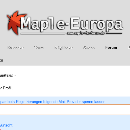
Kalender
Team
Mitglieder
Suche
Forum
E
ren
auflisten
»
 Profil.
pambots Registrierungen folgende Mail-Provider speren lassen.
wünscht.