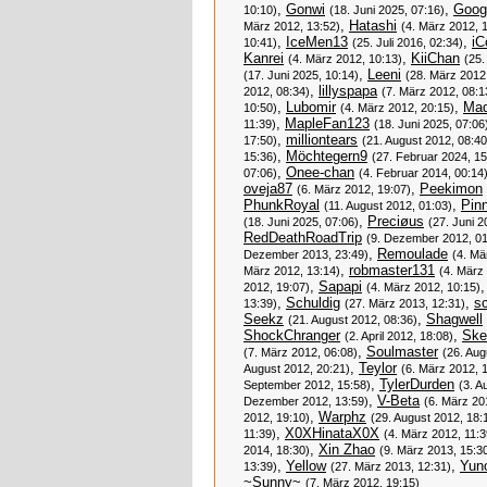
,
Gonwi
,
Goog
10:10)
(18. Juni 2025, 07:16)
,
Hatashi
März 2012, 13:52)
(4. März 2012, 
,
IceMen13
,
iC
10:41)
(25. Juli 2016, 02:34)
Kanrei
,
KiiChan
(4. März 2012, 10:13)
(25.
,
Leeni
(17. Juni 2025, 10:14)
(28. März 2012
,
lillyspapa
2012, 08:34)
(7. März 2012, 08:1
,
Lubomir
,
Ma
10:50)
(4. März 2012, 20:15)
,
MapleFan123
11:39)
(18. Juni 2025, 07:06
,
milliontears
17:50)
(21. August 2012, 08:40
,
Möchtegern9
15:36)
(27. Februar 2024, 15
,
Onee-chan
07:06)
(4. Februar 2014, 00:14
oveja87
,
Peekimon
(6. März 2012, 19:07)
PhunkRoyal
,
Pinn
(11. August 2012, 01:03)
,
Preciøus
(18. Juni 2025, 07:06)
(27. Juni 2
RedDeathRoadTrip
(9. Dezember 2012, 01
,
Remoulade
Dezember 2013, 23:49)
(4. Mä
,
robmaster131
März 2012, 13:14)
(4. März
,
Sapapi
2012, 19:07)
(4. März 2012, 10:15)
,
Schuldig
,
s
13:39)
(27. März 2013, 12:31)
Seekz
,
Shagwell
(21. August 2012, 08:36)
ShockChranger
,
Ske
(2. April 2012, 18:08)
,
Soulmaster
(7. März 2012, 06:08)
(26. Aug
,
Teylor
August 2012, 20:21)
(6. März 2012, 
,
TylerDurden
September 2012, 15:58)
(3. A
,
V-Beta
Dezember 2012, 13:59)
(6. März 20
,
Warphz
2012, 19:10)
(29. August 2012, 18:
,
X0XHinataX0X
11:39)
(4. März 2012, 11:3
,
Xin Zhao
2014, 18:30)
(9. März 2013, 15:3
,
Yellow
,
Yun
13:39)
(27. März 2013, 12:31)
~Sunny~
(7. März 2012, 19:15)