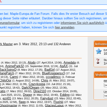
t.
n bei: Maple-Europa.de Fan Forum. Falls dies Ihr erster Besuch auf dieser Sei
g dieser Seite näher erläutert. Darüber hinaus sollten Sie sich registrieren, u
erungsformular
, um sich zu registrieren oder
informieren Sie sich ausführlich
üb
punkt registriert haben, können Sie sich
hier anmelden
.
Inform
rk Master
am 3. März 2012, 23:13 und 132 Anderen
Er
10
St
,
Alodo
,
Amedala
(4. März 2012, 10:13)
(27. April 2014, 13:06)
(6.
1/
,
AnimePark32
,
ApAX
14)
(15. September 2016, 12:24)
(11. Juli
BackSpinxD
,
BadGirl
(8. März 2012, 17:25)
(17. August 2012,
BangPatch
,
BlueKnoppersx3
(7. März 2012, 19:15)
(17. Juli
Verbrei
,
Carmi
,
ccvadimcc
 10:13)
(7. März 2012, 19:16)
(1. Februar
ChiloOor
,
Chris
,
(1. August 2012, 14:08)
(6. März 2012, 19:07)
BB
n
,
Crazykoopa
,
(4. März 2012, 11:39)
(10. Juli 2012, 21:16)
,
DarkXDream
,
 April 2012, 18:42)
(25. März 2012, 13:36)
atis
,
Dine2110
,
(7. März 2012, 09:02)
(22. Oktober 2014, 19:05)
Li
,
Dragor
,
Edding
. Juni 2025, 10:21)
(9. März 2012, 19:40)
(12. März
,
ezri01
,
Fairydust
,
)
(13. März 2012, 20:25)
(23. März 2012, 03:40)
,
flagg
,
Flushiii
ni 2025, 12:58)
(6. März 2012, 19:07)
(27. März
Ghostmaster
,
GlaciesLupus
(6. März 2012, 11:03)
(4. März 2012,