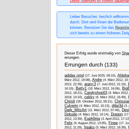
Diese Sperrung ist vorerst dauerhaf
Lieber Besucher, herzlich willkomme
durch. Dort wird Ihnen die Bedienun
können. Benutzen Sie das
Registri
sich bereits zu einem früheren Zeit
Dieser Erfolg wurde erstmalig von
Sha
errungen.
Errungen durch (133)
adidas nmd
,
Ahlpha
(17. Juni 2025, 09:15)
,
Andre
März 2012, 19:08)
(4. März 2012, 10:
,
aran<3
,
2012, 22:39)
(7. Juni 2012, 21:19)
,
Betty1
,
Big
16:10)
(18. März 2012, 16:06)
,
Candyshop03
2012, 18:21)
(4. März 2012,
,
cekky
,
2018, 14:10)
(6. März 2012, 16:49)
Chrisll
,
Chrissia
(28. Oktober 2012, 00:21)
Culverin
,
d4pr3d
(4. März 2012, 10:13)
(3.
Dark_WitzArt
,
Dest
(11. März 2012, 07:49)
Dokodo
,
Dragon
(4. März 2012, 10:14)
(17
,
Euph0riia
2012, 13:39)
(3. April 2012, 17:13
Felix
,
Finee
(6. August 2012, 13:05)
(17. Ju
,
freako
,
2012, 11:29)
(5. März 2012, 16:39)