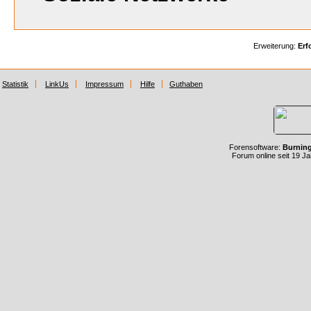
Erweiterung:
Erf
Statistik
LinkUs
Impressum
Hilfe
Guthaben
Forensoftware:
Burnin
Forum online seit 19 J