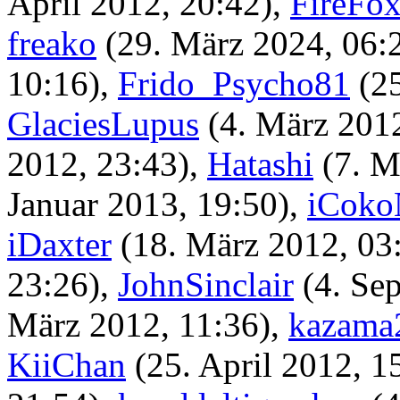
April 2012, 20:42)
,
FireFo
freako
(29. März 2024, 06:
10:16)
,
Frido_Psycho81
(2
GlaciesLupus
(4. März 201
2012, 23:43)
,
Hatashi
(7. M
Januar 2013, 19:50)
,
iCoko
iDaxter
(18. März 2012, 03
23:26)
,
JohnSinclair
(4. Se
März 2012, 11:36)
,
kazama
KiiChan
(25. April 2012, 1