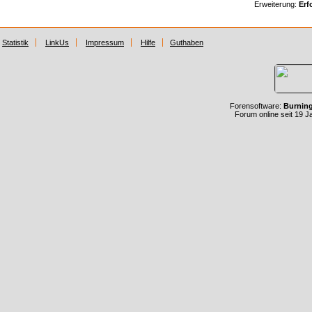
Erweiterung:
Erf
Statistik
LinkUs
Impressum
Hilfe
Guthaben
Forensoftware:
Burnin
Forum online seit 19 