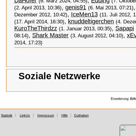
DaHofer
,
Edding
(6. März 2024, 04:55)
(7. Oktobe
,
genis91
(2. April 2013, 10:36)
(6. Mai 2013, 07:21)
,
IceMen13
Dezember 2012, 10:42)
(11. Juli 2012, 
,
knuddeltigerchen
(17. April 2014, 16:30)
(4. Deze
KuroTheThirdzz
,
Sapapi
(1. Januar 2013, 00:35)
,
Shark Master
,
xE
08:14)
(3. August 2012, 04:10)
2014, 17:23)
Soziale Netzwerke
Erweiterung:
Erf
Statistik
LinkUs
Impressum
Hilfe
Guthaben