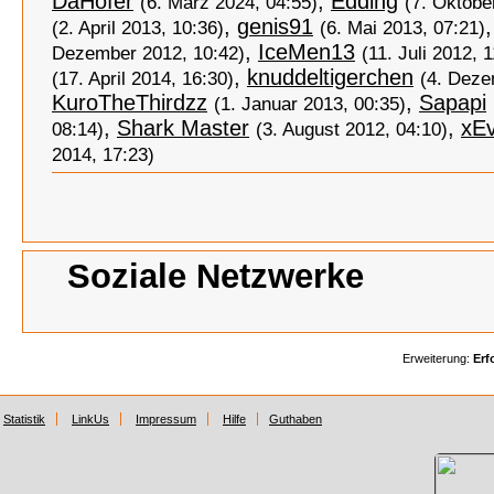
DaHofer
,
Edding
(6. März 2024, 04:55)
(7. Oktobe
,
genis91
(2. April 2013, 10:36)
(6. Mai 2013, 07:21)
,
IceMen13
Dezember 2012, 10:42)
(11. Juli 2012, 
,
knuddeltigerchen
(17. April 2014, 16:30)
(4. Deze
KuroTheThirdzz
,
Sapapi
(1. Januar 2013, 00:35)
,
Shark Master
,
xE
08:14)
(3. August 2012, 04:10)
2014, 17:23)
Soziale Netzwerke
Erweiterung:
Erf
Statistik
LinkUs
Impressum
Hilfe
Guthaben