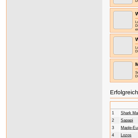
D
W
L
D
e
W
L
D
M
S
D
Erfolgreic
1
Shark Ma
2
Sapapi
3
Maple-Eu
4
Lozos