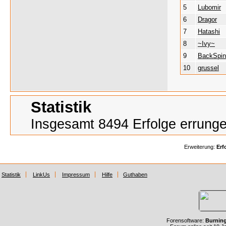
5
Lubomir
6
Dragor
7
Hatashi
8
~Ivy~
9
BackSpi
10
grussel
Statistik
Insgesamt 8494 Erfolge errung
Erweiterung:
Erf
Statistik
LinkUs
Impressum
Hilfe
Guthaben
Forensoftware:
Burnin