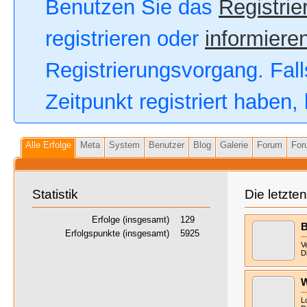
Benutzen Sie das
Registrie
registrieren oder
informieren
Registrierungsvorgang. Fall
Zeitpunkt registriert haben
Alle Erfolge
Meta
System
Benutzer
Blog
Galerie
Forum
For
Statistik
Die letzte
Erfolge (insgesamt)
129
B
Erfolgspunkte (insgesamt)
5925
V
D
W
L