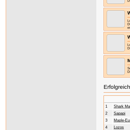
D
W
L
D
e
W
L
D
M
S
D
Erfolgreic
1
Shark Ma
2
Sapapi
3
Maple-Eu
4
Lozos