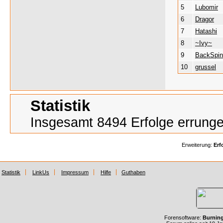
5
Lubomir
6
Dragor
7
Hatashi
8
~Ivy~
9
BackSpi
10
grussel
Statistik
Insgesamt 8494 Erfolge errung
Erweiterung:
Erf
Statistik
LinkUs
Impressum
Hilfe
Guthaben
Forensoftware:
Burnin