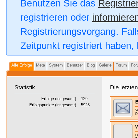
Benutzen Sie das
Registrie
registrieren oder
informieren
Registrierungsvorgang. Fall
Zeitpunkt registriert haben
Alle Erfolge
Meta
System
Benutzer
Blog
Galerie
Forum
For
Statistik
Die letzte
Erfolge (insgesamt)
129
B
Erfolgspunkte (insgesamt)
5925
V
D
W
L