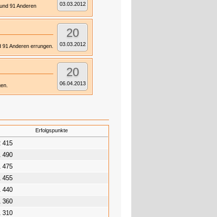
03.03.2012
) und 91 Anderen
20
03.03.2012
nd 91 Anderen errungen.
20
06.04.2013
gen.
Erfolgspunkte
2 415
1 490
1 475
1 455
1 440
1 360
1 310