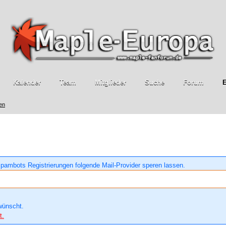
Kalender
Team
Mitglieder
Suche
Forum
E
ren
pambots Registrierungen folgende Mail-Provider speren lassen.
wünscht.
t.