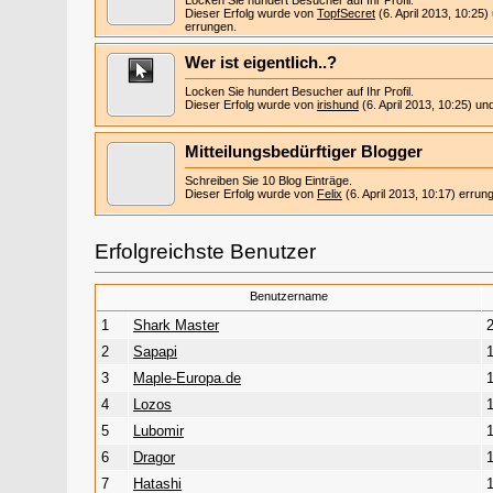
Locken Sie hundert Besucher auf Ihr Profil.
Dieser Erfolg wurde von
TopfSecret
(6. April 2013, 10:25
errungen.
Wer ist eigentlich..?
Locken Sie hundert Besucher auf Ihr Profil.
Dieser Erfolg wurde von
irishund
(6. April 2013, 10:25) u
Mitteilungsbedürftiger Blogger
Schreiben Sie 10 Blog Einträge.
Dieser Erfolg wurde von
Felix
(6. April 2013, 10:17) errun
Erfolgreichste Benutzer
Benutzername
1
Shark Master
2
Sapapi
3
Maple-Europa.de
4
Lozos
5
Lubomir
6
Dragor
7
Hatashi