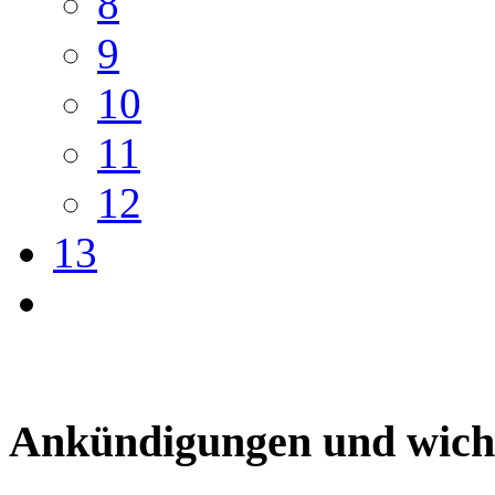
8
9
10
11
12
13
Ankündigungen und wich