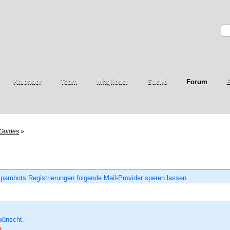
Kalender
Team
Mitglieder
Suche
Forum
E
Guides
»
pambots Registrierungen folgende Mail-Provider speren lassen.
wünscht.
t.