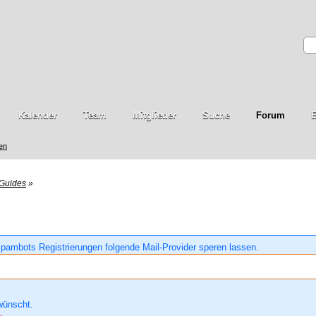
Kalender
Team
Mitglieder
Suche
Forum
E
ren
Guides
»
pambots Registrierungen folgende Mail-Provider speren lassen.
wünscht.