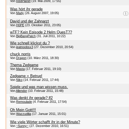
Von
RedPlanet
(19. Mai 2009, 17:55)
Was hört ihr gerade
Von
Mady
(26. August 2007, 19:05)
1
David und der Zahnarzt
Von
H0PE
(23. Oktober 2011, 23:05)
wTF? Kein Episode 2 Helm QuesT??
Von
BigBangPatch
(31. Juli 2011, 10:22)
Wie schnell klickst du ?
Von
ieatnoobsx3
(27. Dezember 2010, 20:54)
chuck norris
Von
Dragon
(10. März 2011, 18:30)
Thema Zedgame
Von
Masta
(17. Februar 2011, 19:10)
Zedgame = Betrug!
Von
Niko
(14. Februar 2011, 17:44)
Spiele und was man wissen muss.
Von
Allendor
(10. Februar 2011, 15:48)
Was denkt ihr gerade? #2
Von
Remoulade
(4. Februar 2011, 17:54)
Oh Mein Gott!!!
Von
Wazzudilia
(17. Januar 2011, 15:01)
Wie viele Wörter schafft ihr in der Minute?
Von
~Sunny~
(27. Dezember 2010, 16:51)