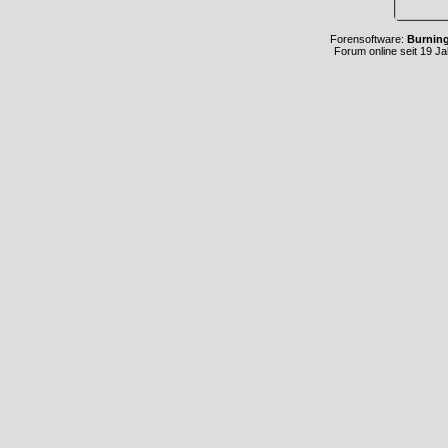
Forensoftware:
Burnin
Forum online seit 19 J