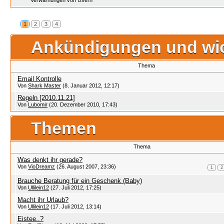
Verwarnungen von Usern
1
2
3
4
Ankündigungen und wi
Thema
Email Kontrolle
Von
Shark Master
(8. Januar 2012, 12:17)
Regeln [2010.11.21]
Von
Lubomir
(20. Dezember 2010, 17:43)
Themen
Thema
Was denkt ihr gerade?
Von
VioDreamz
(26. August 2007, 23:36)
1
2
Brauche Beratung für ein Geschenk (Baby)
Von
Ullilein12
(27. Juli 2012, 17:25)
Macht ihr Urlaub?
Von
Ullilein12
(17. Juli 2012, 13:14)
Eistee..?