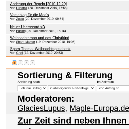
Änderung der Regeln [2010.12.20]
Von
Lubomir
(20. Dezember 2010, 17:53)
Vorschlag für die Mod's
Von
Zeule
(20. Dezember 2010, 09:54)
Neuer Userrecord xD
Von
Edding
(20. Dezember 2010, 18:16)
Weihnachtsman und das Christkind
Von
Shark Master
(19. Dezember 2010, 19:03)
Spam-Thema: Weihnachtsgeschenk
Von
Grell
(12. Dezember 2010, 20:53)
1
2
3
4
Sortierung & Filterung
Sortierung nach
Im Zeitraum
Moderatoren:
GlaciesLupus
,
Maple-Europa.d
Zur Zeit sind neben Ihne