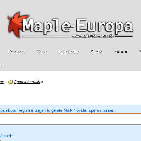
Kalender
Team
Mitglieder
Suche
Forum
E
ren
es
»
Spammbereich
»
pambots Registrierungen folgende Mail-Provider speren lassen.
wünscht.