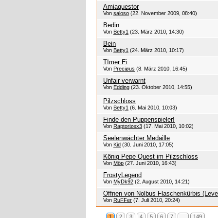
Amiaquestor
Von
saloso
(22. November 2009, 08:40)
Bedin
Von
Betty1
(23. März 2010, 14:30)
Bein
Von
Betty1
(24. März 2010, 10:17)
TImer Ei
Von
Preciøus
(8. März 2010, 16:45)
Unfair verwarnt
Von
Edding
(23. Oktober 2010, 14:55)
Pilzschloss
Von
Betty1
(6. Mai 2010, 10:03)
Finde den Puppenspieler!
Von
Raptorizex3
(17. Mai 2010, 10:02)
Seelenwächter Medaille
Von
Kid
(30. Juni 2010, 17:05)
König Pepe Quest im Pilzschloss
Von
Möp
(27. Juni 2010, 16:43)
FrostyLegend
Von
MyDk92
(2. August 2010, 14:21)
Öffnen von Nolbus Flaschenkürbis (Leve
Von
RuFFer
(7. Juli 2010, 20:24)
1
2
3
4
5
6
7
…
149