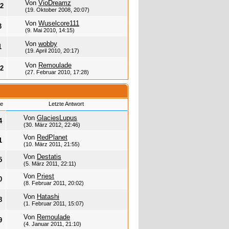
Von
VioDreamz
2
(19. Oktober 2008, 20:07)
Von
Wuselcore111
3
(9. Mai 2010, 14:15)
Von
wobby
1
(19. April 2010, 20:17)
Von
Remoulade
2
(27. Februar 2010, 17:28)
fe
Letzte Antwort
Von
GlaciesLupus
4
(30. März 2012, 22:46)
Von
RedPlanet
1
(10. März 2011, 21:55)
Von
Destatis
5
(5. März 2011, 22:11)
Von
Priest
0
(8. Februar 2011, 20:02)
Von
Hatashi
8
(1. Februar 2011, 15:07)
Von
Remoulade
9
(4. Januar 2011, 21:10)