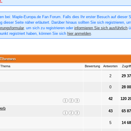
t.
n bei: Maple-Europa.de Fan Forum. Falls dies Ihr erster Besuch auf dieser Sei
g dieser Seite näher erläutert. Darüber hinaus sollten Sie sich registrieren, u
erungsformular
, um sich zu registrieren oder
informieren Sie sich ausführlich
üb
punkt registriert haben, können Sie sich
hier anmelden
.
 Themen
Thema
Bewertung
Antworten
Zugrif
2
29 37
0
28 00
42
120 2
1
2
3
erb
43
65 87
1
2
3
5
14 68