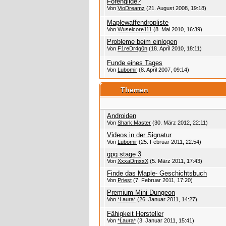
Forengilde?
Von
VioDreamz
(21. August 2008, 19:18)
Maplewaffendropliste
Von
Wuselcore111
(8. Mai 2010, 16:39)
Probleme beim einlogen
Von
F1reDr4g0n
(18. April 2010, 18:11)
Funde eines Tages
Von
Lubomir
(8. April 2007, 09:14)
Themen
Androiden
Von
Shark Master
(30. März 2012, 22:11)
Videos in der Signatur
Von
Lubomir
(25. Februar 2011, 22:54)
gpq stage 3
Von
XxxaDmxxX
(5. März 2011, 17:43)
Finde das Maple- Geschichtsbuch
Von
Priest
(7. Februar 2011, 17:20)
Premium Mini Dungeon
Von
*Laura*
(26. Januar 2011, 14:27)
Fähigkeit Hersteller
Von
*Laura*
(3. Januar 2011, 15:41)