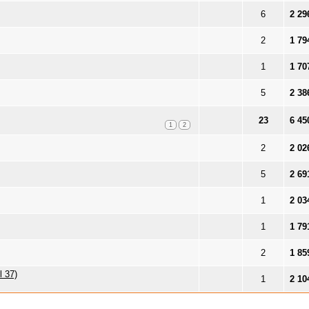
6
2 29
2
1 79
1
1 70
5
2 38
23
6 45
1
2
2
2 02
5
2 69
1
2 03
1
1 79
2
1 85
l 37)
1
2 10