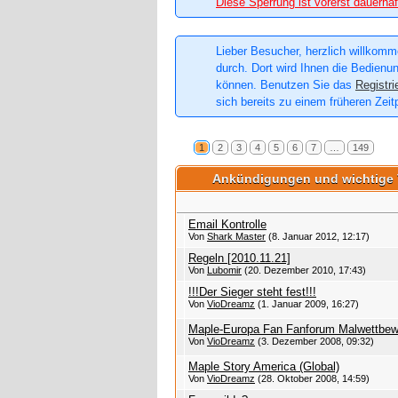
Diese Sperrung ist vorerst dauerhaf
Lieber Besucher, herzlich willkomme
durch. Dort wird Ihnen die Bedienun
können. Benutzen Sie das
Registri
sich bereits zu einem früheren Zeit
1
2
3
4
5
6
7
…
149
Ankündigungen und wichtige
Email Kontrolle
Von
Shark Master
(8. Januar 2012, 12:17)
Regeln [2010.11.21]
Von
Lubomir
(20. Dezember 2010, 17:43)
!!!Der Sieger steht fest!!!
Von
VioDreamz
(1. Januar 2009, 16:27)
Maple-Europa Fan Fanforum Malwettbew
Von
VioDreamz
(3. Dezember 2008, 09:32)
Maple Story America (Global)
Von
VioDreamz
(28. Oktober 2008, 14:59)