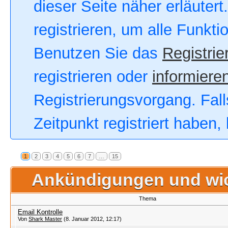
dieser Seite näher erläutert
registrieren, um alle Funkt
Benutzen Sie das
Registrie
registrieren oder
informieren
Registrierungsvorgang. Fall
Zeitpunkt registriert haben
1
2
3
4
5
6
7
…
15
Ankündigungen und wi
Thema
Email Kontrolle
Von
Shark Master
(8. Januar 2012, 12:17)