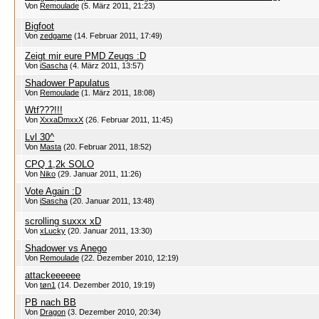
Von
Remoulade
(5. März 2011, 21:23)
Bigfoot
Von
zedgame
(14. Februar 2011, 17:49)
Zeigt mir eure PMD Zeugs :D
Von
iSascha
(4. März 2011, 13:57)
Shadower Papulatus
Von
Remoulade
(1. März 2011, 18:08)
Wtf???!!!
Von
XxxaDmxxX
(26. Februar 2011, 11:45)
Lvl 30^
Von
Masta
(20. Februar 2011, 18:52)
CPQ 1,2k SOLO
Von
Niko
(29. Januar 2011, 11:26)
Vote Again :D
Von
iSascha
(20. Januar 2011, 13:48)
scrolling suxxx xD
Von
xLucky
(20. Januar 2011, 13:30)
Shadower vs Anego
Von
Remoulade
(22. Dezember 2010, 12:19)
attackeeeeee
Von
tøn1
(14. Dezember 2010, 19:19)
PB nach BB
Von
Dragon
(3. Dezember 2010, 20:34)