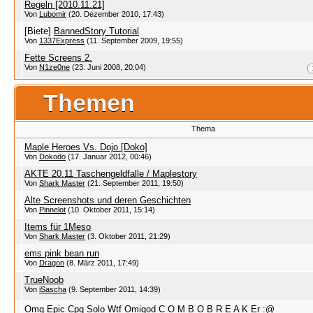
Regeln [2010.11.21]
Von
Lubomir
(20. Dezember 2010, 17:43)
[Biete]
BannedStory Tutorial
Von
1337Express
(11. September 2009, 19:55)
Fette Screens 2.
Von
N1ze0ne
(23. Juni 2008, 20:04)
Themen
Thema
Maple Heroes Vs. Dojo [Doko]
Von
Dokodo
(17. Januar 2012, 00:46)
AKTE 20.11 Taschengeldfalle / Maplestory
Von
Shark Master
(21. September 2011, 19:50)
Alte Screenshots und deren Geschichten
Von
Pinnelot
(10. Oktober 2011, 15:14)
Items für 1Meso
Von
Shark Master
(3. Oktober 2011, 21:29)
ems pink bean run
Von
Dragon
(8. März 2011, 17:49)
TrueNoob
Von
iSascha
(9. September 2011, 14:39)
Omg Epic Cpq Solo Wtf Omigod C O M B O B R E A K Er :@