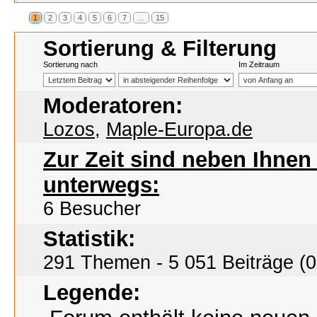
1
2
3
4
5
6
7
…
15
Sortierung & Filterung
Sortierung nach
Im Zeitraum
Moderatoren:
Lozos
,
Maple-Europa.de
Zur Zeit sind neben Ihne
unterwegs:
6 Besucher
Statistik:
291 Themen - 5 051 Beiträge (0
Legende: