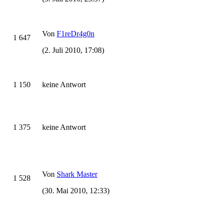
Von
F1reDr4g0n
1 647
(2. Juli 2010, 17:08)
1 150
keine Antwort
1 375
keine Antwort
Von
Shark Master
1 528
(30. Mai 2010, 12:33)