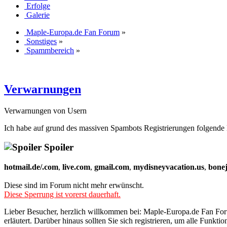
Erfolge
Galerie
Maple-Europa.de Fan Forum
»
Sonstiges
»
Spammbereich
»
Verwarnungen
Verwarnungen von Usern
Ich habe auf grund des massiven Spambots Registrierungen folgende 
Spoiler
hotmail.de/.com
,
live.com
,
gmail.com
,
mydisneyvacation.us
,
bone
Diese sind im Forum nicht mehr erwünscht.
Diese Sperrung ist vorerst dauerhaft.
Lieber Besucher, herzlich willkommen bei: Maple-Europa.de Fan Forum. 
erläutert. Darüber hinaus sollten Sie sich registrieren, um alle Funkt