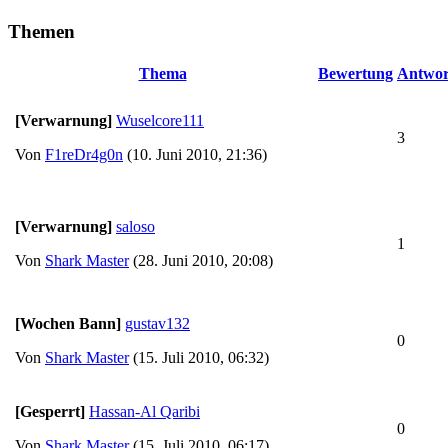
Themen
Thema
Bewertung
Antwor
[Verwarnung]
Wuselcore111
3
Von
F1reDr4g0n
(10. Juni 2010, 21:36)
[Verwarnung]
saloso
1
Von
Shark Master
(28. Juni 2010, 20:08)
[Wochen Bann]
gustav132
0
Von
Shark Master
(15. Juli 2010, 06:32)
[Gesperrt]
Hassan-Al Qaribi
0
Von
Shark Master
(15. Juli 2010, 06:17)