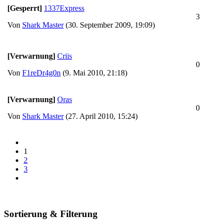
[Gesperrt]
1337Express
3
Von
Shark Master
(30. September 2009, 19:09)
[Verwarnung]
Criis
0
Von
F1reDr4g0n
(9. Mai 2010, 21:18)
[Verwarnung]
Oras
0
Von
Shark Master
(27. April 2010, 15:24)
1
2
3
Sortierung & Filterung