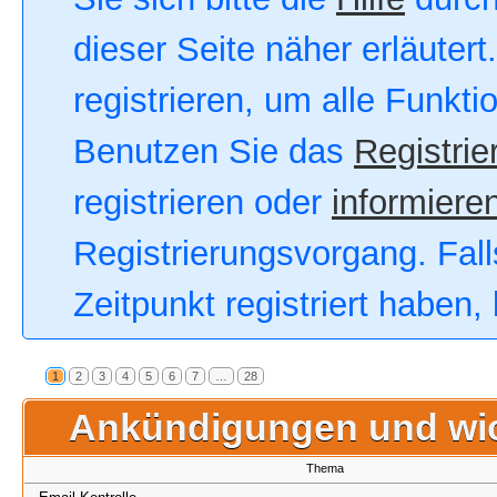
dieser Seite näher erläutert
registrieren, um alle Funkt
Benutzen Sie das
Registrie
registrieren oder
informieren
Registrierungsvorgang. Fall
Zeitpunkt registriert haben
1
2
3
4
5
6
7
…
28
Ankündigungen und wi
Thema