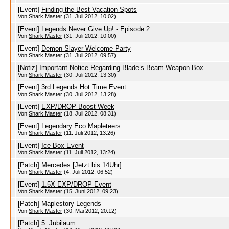
[Event]
Finding the Best Vacation Spots
Von
Shark Master
(31. Juli 2012, 10:02)
[Event]
Legends Never Give Up! - Episode 2
Von
Shark Master
(31. Juli 2012, 10:00)
[Event]
Demon Slayer Welcome Party
Von
Shark Master
(31. Juli 2012, 09:57)
[Notiz]
Important Notice Regarding Blade’s Beam Weapon Box
Von
Shark Master
(30. Juli 2012, 13:30)
[Event]
3rd Legends Hot Time Event
Von
Shark Master
(30. Juli 2012, 13:28)
[Event]
EXP/DROP Boost Week
Von
Shark Master
(18. Juli 2012, 08:31)
[Event]
Legendary Eco Mapleteers
Von
Shark Master
(11. Juli 2012, 13:26)
[Event]
Ice Box Event
Von
Shark Master
(11. Juli 2012, 13:24)
[Patch]
Mercedes [Jetzt bis 14Uhr]
Von
Shark Master
(4. Juli 2012, 06:52)
[Event]
1.5X EXP/DROP Event
Von
Shark Master
(15. Juni 2012, 09:23)
[Patch]
Maplestory Legends
Von
Shark Master
(30. Mai 2012, 20:12)
[Patch]
5. Jubiläum