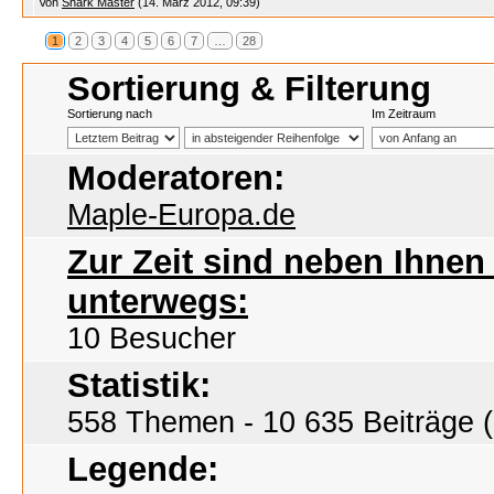
Von
Shark Master
(14. März 2012, 09:39)
1
2
3
4
5
6
7
…
28
Sortierung & Filterung
Sortierung nach
Im Zeitraum
Moderatoren:
Maple-Europa.de
Zur Zeit sind neben Ihne
unterwegs:
10 Besucher
Statistik:
558 Themen - 10 635 Beiträge (
Legende: