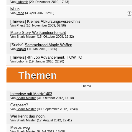
Von
Lubomir
(20. Dezember 2010, 17:43)
lvl up
Von
Rena
(4. April 2007, 22:10)
1
[Hinweis]
Kleines Abkürzungsverzeichnis
Von
Priest
(16. November 2009, 02:56)
Maple Story Weltkundeunterricht
Von
Shark Master
(15. Oktober 2009, 19:32)
[Suche]
Sammeltread-Maple Waffen
Von
Mapler
(11. Mai 2010, 13:56)
[Hinweis]
4th Job Advancement. HOW TO
Von
Lubomir
(19. Januar 2010, 22:20)
Themen
Thema
Interview mit Matrix1403
Von
Shark Master
(31. Oktober 2012, 14:10)
Gespeert?
Von
Shark Master
(30. September 2012, 08:40)
Wer kennt das noch.
Von
Shark Master
(17. August 2012, 12:41)
Mesos weg
Von
Shark Master
(6. Juli 2012, 13:09)