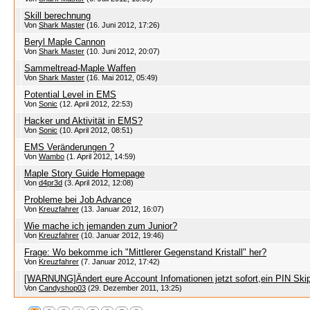
Skill berechnung
Von
Shark Master
(16. Juni 2012, 17:26)
Beryl Maple Cannon
Von
Shark Master
(10. Juni 2012, 20:07)
Sammeltread-Maple Waffen
Von
Shark Master
(16. Mai 2012, 05:49)
Potential Level in EMS
Von
Sonic
(12. April 2012, 22:53)
Hacker und Aktivität in EMS?
Von
Sonic
(10. April 2012, 08:51)
EMS Veränderungen ?
Von
Wambo
(1. April 2012, 14:59)
Maple Story Guide Homepage
Von
d4pr3d
(3. April 2012, 12:08)
Probleme bei Job Advance
Von
Kreuzfahrer
(13. Januar 2012, 16:07)
Wie mache ich jemanden zum Junior?
Von
Kreuzfahrer
(10. Januar 2012, 19:46)
Frage: Wo bekomme ich "Mittlerer Gegenstand Kristall" her?
Von
Kreuzfahrer
(7. Januar 2012, 17:42)
[WARNUNG]Ändert eure Account Infomationen jetzt sofort,ein PIN Skip
Von
Candyshop03
(29. Dezember 2011, 13:25)