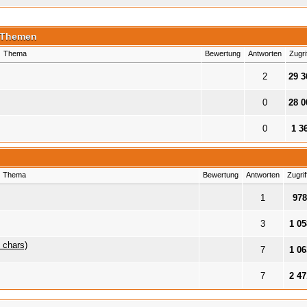
 Themen
Thema
Bewertung
Antworten
Zugri
2
29 3
0
28 0
0
1 3
Thema
Bewertung
Antworten
Zugrif
1
978
3
1 05
 chars)
7
1 06
7
2 47