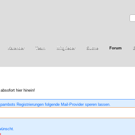
Kalender
Team
Mitglieder
Suche
Forum
E
absofort hier hinein!
pambots Registrierungen folgende Mail-Provider speren lassen.
wünscht.
t.