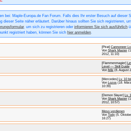
n bei: Maple-Europa.de Fan Forum. Falls dies Ihr erster Besuch auf dieser Sei
g dieser Seite näher erläutert. Darüber hinaus sollten Sie sich registrieren, u
erungsformular
, um sich zu registrieren oder
informieren Sie sich ausführlich
üb
punkt registriert haben, können Sie sich
hier anmelden
.
[Pirat]
Cannoneer Lv.
Von
Shark Master
(
2012, 11:10)
[Flammenmagier]
Le
Level --- Skill Guide
Von
felix
(8. August 
[Mercedes]
Lv. 10 b
Von
Lozos
(18. März
10:39)
[Demon Slayer]
Lv. 
Von
Shark Master
(
2012, 10:57)
Meso verdienen
Von
Tody
(5. Oktobe
16:27)