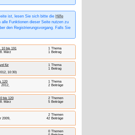
te ist, lesen Sie sich bitte die
Hilfe
m alle Funktionen dieser Seite nutzen zu
er den Registrierungsvorgang. Falls Sie
 10 bis 191
1
Thema
18. März
1
Beitrag
vel für
1
Thema
1
Beitrag
2012, 10:30)
is 120
1
Thema
 2012,
2
Beiträge
10 bis 120
2
Themen
18. März
5
Beiträge
2
Themen
r 2009,
42
Beiträge
0
Themen
0
Beiträge