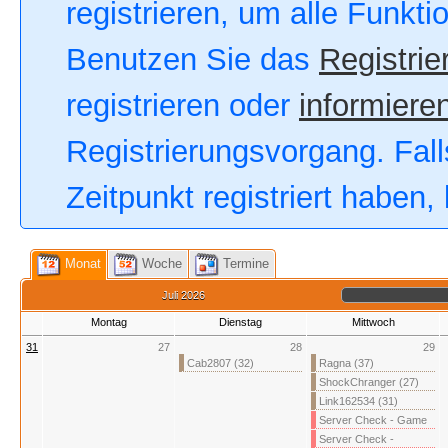
registrieren, um alle Funkt
Benutzen Sie das
Registrie
registrieren oder
informieren
Registrierungsvorgang. Fall
Zeitpunkt registriert haben
Monat
Woche
Termine
Juli 2026
Montag
Dienstag
Mittwoch
31
27
28
29
Cab2807 (32)
Ragna (37)
ShockChranger (27)
Link162534 (31)
Server Check - Game
Server Check -