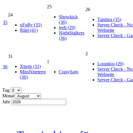
25
26
24
Showkick
Taishira (35)
(36)
35
xFuRy (35)
Server Check - Ne
jeeb (29)
Rilel (41)
Webseite
NightStalkers
Server Check - G
(36)
2
31
1
Loopiloo (29)
Xtrem (31)
36
Server Check - Ne
MissNineteen
CrasySam
Webseite
(36)
Server Check - G
Tag
Monat
Jahr