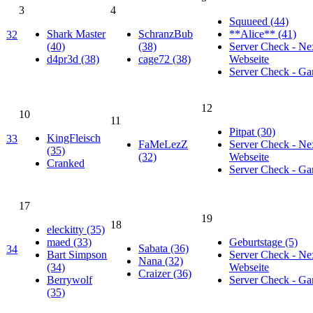
3
4
Squueed (44)
Shark Master
SchranzBub
**Alice** (41)
32
(40)
(38)
Server Check - Ne
d4pr3d (38)
cage72 (38)
Webseite
Server Check - G
12
10
11
Pitpat (30)
KingFleisch
33
FaMeLezZ
Server Check - Ne
(35)
(32)
Webseite
Cranked
Server Check - G
17
19
18
eleckitty (35)
maed (33)
Geburtstage (5)
Sabata (36)
34
Bart Simpson
Server Check - Ne
Nana (32)
(34)
Webseite
Craizer (36)
Berrywolf
Server Check - G
(35)