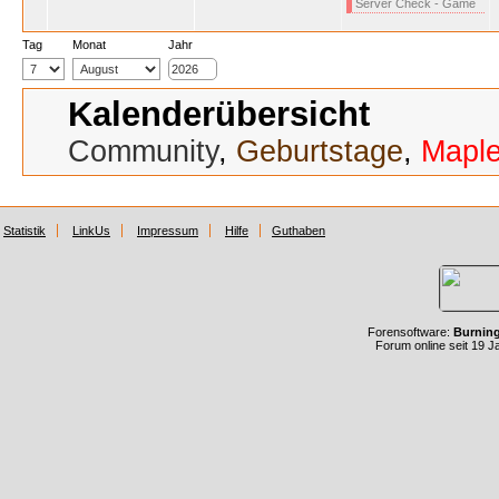
Server Check - Game
Tag
Monat
Jahr
Kalenderübersicht
Community
,
Geburtstage
,
Mapl
Statistik
LinkUs
Impressum
Hilfe
Guthaben
Forensoftware:
Burnin
Forum online seit 19 