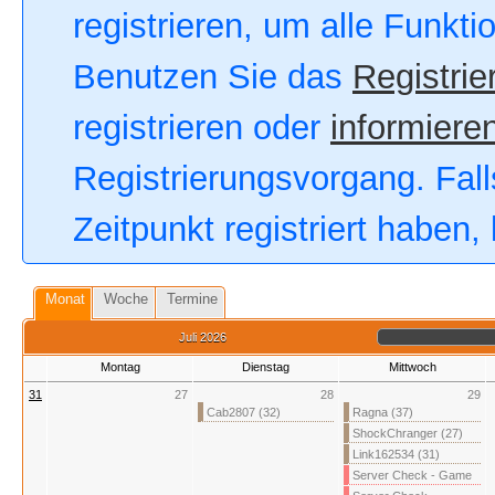
registrieren, um alle Funkt
Benutzen Sie das
Registrie
registrieren oder
informieren
Registrierungsvorgang. Fall
Zeitpunkt registriert haben
Monat
Woche
Termine
Juli 2026
Montag
Dienstag
Mittwoch
31
27
28
29
Cab2807 (32)
Ragna (37)
ShockChranger (27)
Link162534 (31)
Server Check - Game