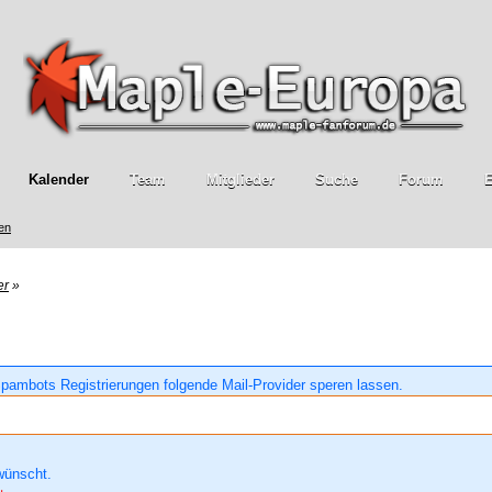
Kalender
Team
Mitglieder
Suche
Forum
E
ren
er
»
pambots Registrierungen folgende Mail-Provider speren lassen.
wünscht.