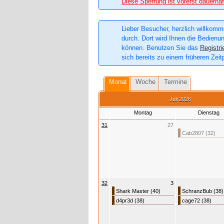
Diese Sperrung ist vorerst dauerhaf
Lieber Besucher, herzlich willkomme
durch. Dort wird Ihnen die Bedienun
können. Benutzen Sie das
Registri
sich bereits zu einem früheren Zeit
Monat
Woche
Termine
Juli 2026
Montag
Dienstag
31
27
Cab2807 (32)
32
3
Shark Master (40)
SchranzBub (38)
d4pr3d (38)
cage72 (38)