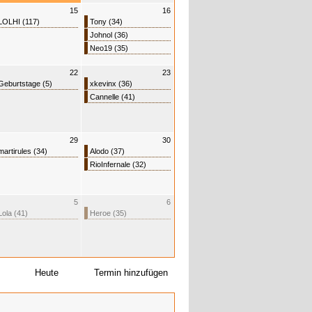
15
16
LOLHI (117)
Tony (34)
Johnol (36)
Neo19 (35)
22
23
Geburtstage (5)
xkevinx (36)
Cannelle (41)
29
30
martirules (34)
Alodo (37)
RioInfernale (32)
5
6
Lola (41)
Heroe (35)
Heute
Termin hinzufügen