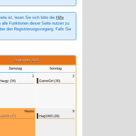
te ist, lesen Sie sich bitte die
Hilfe
m alle Funktionen dieser Seite nutzen zu
er den Registrierungsvorgang. Falls Sie
September 2026
Samstag
Sonntag
1
2
Haugy (34)
GameGirl (30)
Heute
9
karim9 (27)
Hag1993 (26)