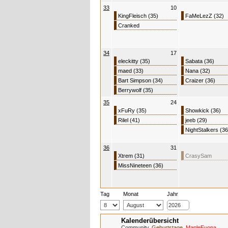
33
10
KingFleisch (35)
FaMeLezZ (32)
Cranked
34
17
eleckitty (35)
Sabata (36)
maed (33)
Nana (32)
Bart Simpson (34)
Craizer (36)
Berrywolf (35)
35
24
xFuRy (35)
Showkick (36)
Rilel (41)
jeeb (29)
NightStalkers (36
36
31
Xtrem (31)
CrasySam
MissNineteen (36)
Tag
Monat
Jahr
Kalenderübersicht
Community
,
Geburtstage
,
MapleEuopa