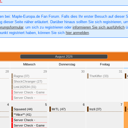
t.
n bei: Maple-Europa.de Fan Forum. Falls dies Ihr erster Besuch auf dieser Sei
g dieser Seite näher erläutert. Darüber hinaus sollten Sie sich registrieren, u
erungsformular
, um sich zu registrieren oder
informieren Sie sich ausführlich
üb
punkt registriert haben, können Sie sich
hier anmelden
.
August 2026
Mittwoch
Donnerstag
Freitag
28
29
30
31
Ragna (37)
TheKiffer (33)
ShockChranger (27)
Link162534 (31)
Server Check - Game
Server Check -
Nexons Webseite
4
5
6
7
Squueed (44)
MrTL (47)
Inzil (37)
**Alice** (41)
Server Check -
Nexons Webseite
Server Check - Game