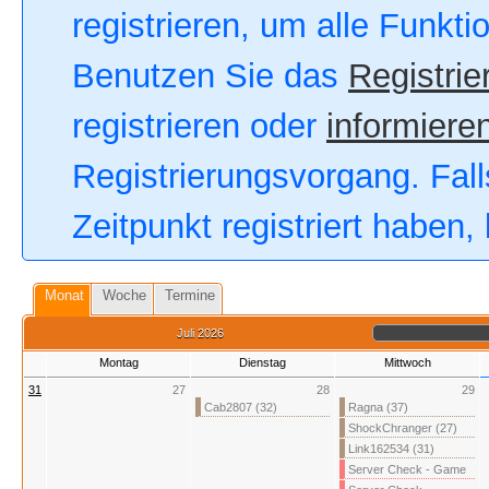
registrieren, um alle Funkt
Benutzen Sie das
Registrie
registrieren oder
informieren
Registrierungsvorgang. Fall
Zeitpunkt registriert haben
Monat
Woche
Termine
Juli 2026
Montag
Dienstag
Mittwoch
31
27
28
29
Cab2807 (32)
Ragna (37)
ShockChranger (27)
Link162534 (31)
Server Check - Game