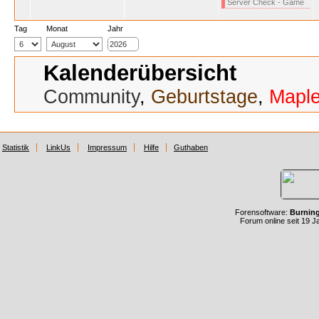
Server Check - Game
Tag
Monat
Jahr
Kalenderübersicht
Community
,
Geburtstage
,
Mapl
Statistik
LinkUs
Impressum
Hilfe
Guthaben
Forensoftware:
Burnin
Forum online seit 19 