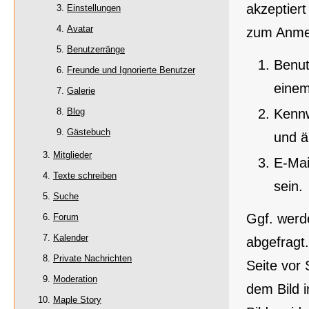
akzeptiert
Einstellungen
Avatar
zum Anmel
Benutzerränge
Benut
Freunde und Ignorierte Benutzer
einem
Galerie
Kennw
Blog
Gästebuch
und ä
Mitglieder
E-Mai
Texte schreiben
sein.
Suche
Ggf. werd
Forum
Kalender
abgefragt
Private Nachrichten
Seite vor
Moderation
dem Bild 
Maple Story