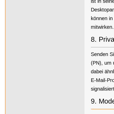
ist in sei
Desktopan
können in 
mitwirken.
8.
Priv
Senden Si
(PN), um 
dabei ähn
E-Mail-Pr
signalisiert
9.
Mode