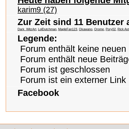
Heute haben folgende Mitg
karim9 (27)
Zur Zeit sind 11 Benutzer
Dark_WitzArt
,
LolDutchman
,
MapleFan123
,
Okawano
,
Orome
,
Pory02
,
Rick Ast
Legende:
Forum enthält keine neuen 
Forum enthält neue Beiträg
Forum ist geschlossen
Forum ist ein externer Link
Facebook