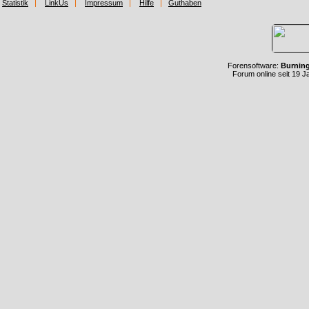
Statistik
LinkUs
Impressum
Hilfe
Guthaben
Forensoftware:
Burnin
Forum online seit 19 