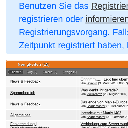
Benutzen Sie das
Registrie
registrieren oder
informieren
Registrierungsvorgang. Fall
Zeitpunkt registriert haben
Neuigkeiten (15)
Themen
Blog
(5)
Galerie
(5)
Erfolge
(5)
Öhhhmm...... Lebt hier übe
News & Feedback
Von
Spavvn
(3. März 2013, 00:57)
Was denkt ihr gerade?
Spammbereich
Von
VioDreamz
(26. August 2007,
Das ende von Maple-Europa
News & Feedback
Von
Shark Master
(2. Dezember 2
Interview mit Matrix1403
Allgemeines
Von
Shark Master
(31. Oktober 20
Fehlermeldung |
Verbindung zum Server wurd
Von xChaos97 (29. Oktober 2012,