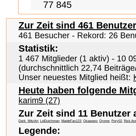
77 845
Zur Zeit sind 461 Benutzer
461 Besucher - Rekord: 26 Ben
Statistik:
1 467 Mitglieder (1 aktiv) - 10
(durchschnittlich 22,74 Beiträge
Unser neuestes Mitglied heißt:
Heute haben folgende Mitg
karim9 (27)
Zur Zeit sind 11 Benutzer
Dark_WitzArt
,
LolDutchman
,
MapleFan123
,
Okawano
,
Orome
,
Pory02
,
Rick Ast
Legende: