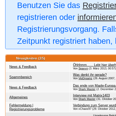
Benutzen Sie das
Registrie
registrieren oder
informieren
Registrierungsvorgang. Fall
Zeitpunkt registriert haben
Neuigkeiten (15)
Öhhhmm...... Lebt hier übe
News & Feedback
Von
Spavvn
(3. März 2013, 00:57)
Was denkt ihr gerade?
Spammbereich
Von
VioDreamz
(26. August 2007,
Das ende von Maple-Europa
News & Feedback
Von
Shark Master
(2. Dezember 2
Interview mit Matrix1403
Allgemeines
Von
Shark Master
(31. Oktober 20
Fehlermeldung |
Verbindung zum Server wurd
Registrierungsprobleme
Von xChaos97 (29. Oktober 2012,
Ungelesene Beitr