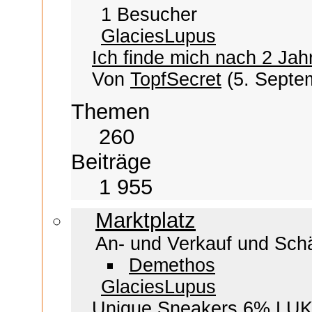
1 Besucher
GlaciesLupus
Ich finde mich nach 2 Jahr
Von
TopfSecret
(5. Septe
Themen
260
Beiträge
1 955
Marktplatz
An- und Verkauf und Schä
Demethos
GlaciesLupus
Unique Sneakers 6% LUK