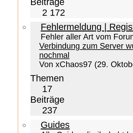
Beiträge
2 172
Fehlermeldung | Regis
Fehler aller Art vom Foru
Verbindung zum Server w
nochmal
Von xChaos97
(29. Oktob
Themen
17
Beiträge
237
Guides