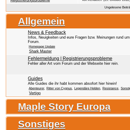
Registrierungsprobleme
Ungelesene Beitr
Allgemein
News & Feedback
Infos, Neuigkeiten und eure Fragen bzw. Meinungen rund um
Forum.
Homepage Update
Shark Master
Fehlermeldung | Registrierungsprobleme
Fehler aller Art vom Forum und der Webseite hier rein.
Guides
Alle Guides die ihr habt kommen absofort hier hinein!
Abenteurer
Ritter von Cygnus
Legendäre Helden
Resistance
Sonsti
Vertigo
Maple Story Europa
Sonstiges