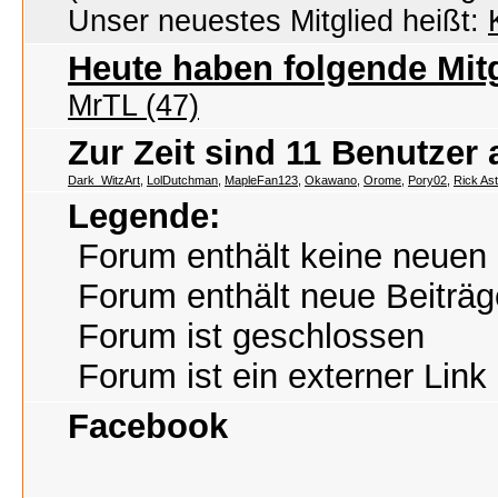
Unser neuestes Mitglied heißt:
Heute haben folgende Mitg
MrTL (47)
Zur Zeit sind 11 Benutzer
Dark_WitzArt
,
LolDutchman
,
MapleFan123
,
Okawano
,
Orome
,
Pory02
,
Rick Ast
Legende:
Forum enthält keine neuen 
Forum enthält neue Beiträg
Forum ist geschlossen
Forum ist ein externer Link
Facebook