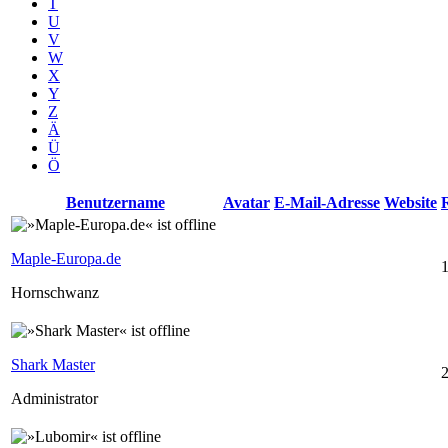
T
U
V
W
X
Y
Z
Ä
Ü
Ö
Benutzername
Avatar
E-Mail-Adresse
Website
Maple-Europa.de
1
Hornschwanz
Shark Master
Administrator