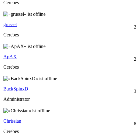
Cerebes
grussel
Cerebes
ApAX
2
Cerebes
BackSpinxD
3
Administrator
Chrissian
Cerebes