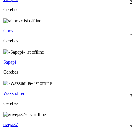
2
Cerebes
Chris
1
Cerebes
Sapapi
Cerebes
Wazzudilia
3
Cerebes
oveja87