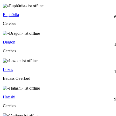
Euph0riia
6
Cerebes
Dragon
1
Cerebes
Lozos
1
Badass Overlord
Hatashi
9
Cerebes