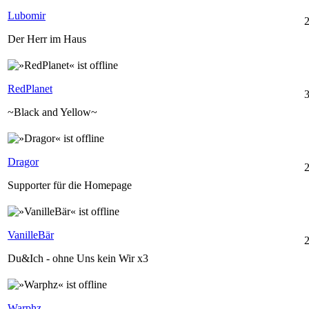
Lubomir
Der Herr im Haus
RedPlanet
~Black and Yellow~
Dragor
2
Supporter für die Homepage
VanilleBär
Du&Ich - ohne Uns kein Wir x3
Warphz