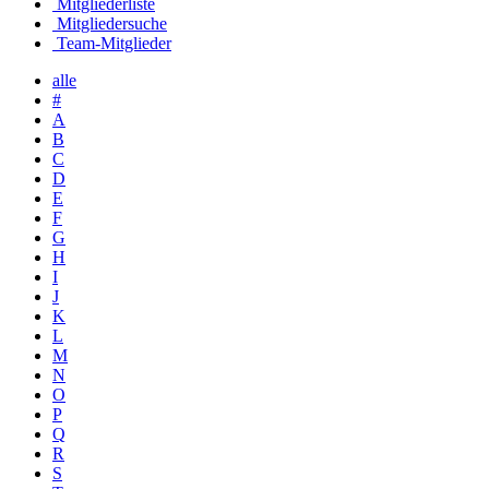
Mitgliederliste
Mitgliedersuche
Team-Mitglieder
alle
#
A
B
C
D
E
F
G
H
I
J
K
L
M
N
O
P
Q
R
S