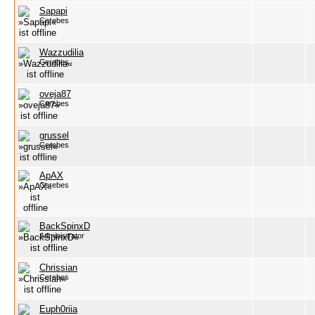
Sapapi
Cerebes
Wazzudilia
Cerebes
oveja87
Cerebes
grussel
Cerebes
ApAX
Cerebes
BackSpinxD
Administrator
Chrissian
Cerebes
Euph0riia