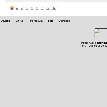
1
2
3
4
5
6
7
…
49
Statistik
LinkUs
Impressum
Hilfe
Guthaben
Forensoftware:
Burnin
Forum online seit 19 