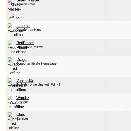
Shark Master
Administrator
Lubomir
Der Herr im Haus
RedPlanet
~Black and Yellow~
Dragor
Supporter für die Homepage
VanilleBär
Du&Ich - ohne Uns kein Wir x3
Warphz
Cerebes
Chris
Cerebes