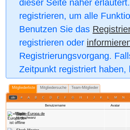
dieser Seite näher erläutert
registrieren, um alle Funkt
Benutzen Sie das
Registrie
registrieren oder
informieren
Registrierungsvorgang. Fall
Zeitpunkt registriert haben
Mitgliederliste
Mitgliedersuche
Team-Mitglieder
alle
#
A
B
C
D
E
F
G
H
I
J
K
L
M
N
Benutzername
Avatar
Maple-Europa.de
Hornschwanz