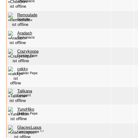
Tauromacis
Remoulade
Spender
Aradash
Tauromacis
Crazykoopa
Dunkler Pepe
cekky
Dunkler Pepe
Talikana
Gesperrt
YunoHiko
Dunkler Pepe
GlaciesLupus
I am awesome *-*