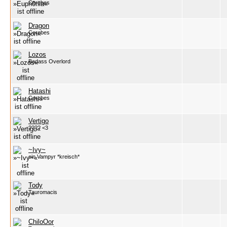
Cerebes
Dragon
Cerebes
Lozos
Badass Overlord
Hatashi
Cerebes
Vertigo
???? <3
~Ivy~
ein Vampyr *kreisch*
Tody
Tauromacis
ChiloOor