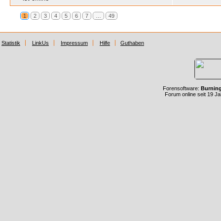
1
2
3
4
5
6
7
…
49
Statistik
LinkUs
Impressum
Hilfe
Guthaben
Forensoftware:
Burnin
Forum online seit 19 J