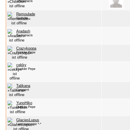
Tauromacis
Remoulade
Spender
Aradash
Tauromacis
Crazykoopa
Dunkler Pepe
cekky
Dunkler Pepe
Talikana
Gesperrt
YunoHiko
Dunkler Pepe
GlaciesLupus
I am awesome *-*