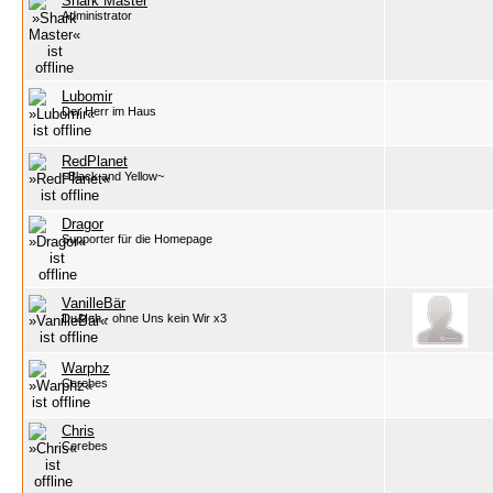
Shark Master
Administrator
Lubomir
Der Herr im Haus
RedPlanet
~Black and Yellow~
Dragor
Supporter für die Homepage
VanilleBär
Du&Ich - ohne Uns kein Wir x3
Warphz
Cerebes
Chris
Cerebes