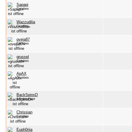
Sapapi
Cerebes
Wazzudilia
Cerebes
oveja87
Cerebes
grussel
Cerebes
ApAX
Cerebes
BackSpinxD
Administrator
Chrissian
Cerebes
Euph0riia