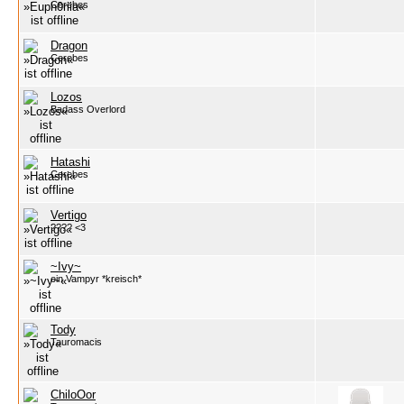
Cerebes
Dragon
Cerebes
Lozos
Badass Overlord
Hatashi
Cerebes
Vertigo
???? <3
~Ivy~
ein Vampyr *kreisch*
Tody
Tauromacis
ChiloOor