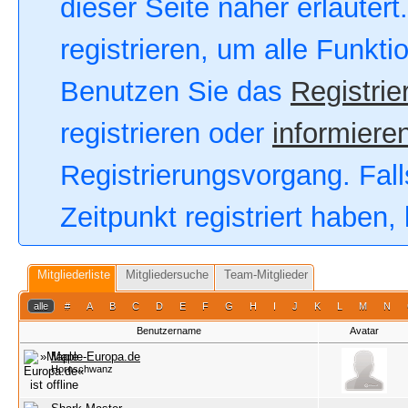
dieser Seite näher erläutert
registrieren, um alle Funkt
Benutzen Sie das
Registrie
registrieren oder
informieren
Registrierungsvorgang. Fall
Zeitpunkt registriert haben
Mitgliederliste
Mitgliedersuche
Team-Mitglieder
alle
#
A
B
C
D
E
F
G
H
I
J
K
L
M
N
Benutzername
Avatar
Maple-Europa.de
Hornschwanz