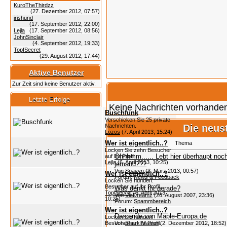
KuroTheThirdzz
(27. Dezember 2012, 07:57)
irishund
(17. September 2012, 22:00)
Lejla
(17. September 2012, 08:56)
JohnSinclair
(4. September 2012, 19:33)
TopfSecret
(29. August 2012, 17:44)
Aktive Benutzer
Zur Zeit sind keine Benutzer aktiv.
Letzte Erfolge
Keine Nachrichten vorhande
Buschfunk
Verschicken Sie 25 private
Nachrichten.
Die neus
Lozos
(7. April 2013, 15:24)
Wer ist eigentlich..?
Thema
Locken Sie zehn Besucher
Öhhhmm...... Lebt hier überhaupt noc
auf Ihr Profil.
Lejla
(6. April 2013, 10:25)
jemand???
Von
Spavvn
(3. März 2013, 00:57)
Wer ist eigentlich..?
Forum:
News & Feedback
Locken Sie hundert
Besucher auf Ihr Profil.
Was denkt ihr gerade?
TopfSecret
(6. April 2013,
Von
VioDreamz
(26. August 2007, 23:36)
10:25)
Forum:
Spammbereich
Wer ist eigentlich..?
Das ende von Maple-Europa.de
Locken Sie hundert
Besucher auf Ihr Profil.
Von
Shark Master
(2. Dezember 2012, 18:52)