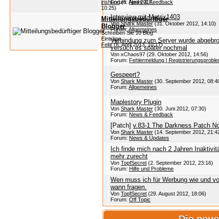
irishund
(6. April 2013,
Forum:
News & Feedback
10:25)
Interview mit Matrix1403
Mitteilungsbedürftiger
Von
Shark Master
(31. Oktober 2012, 14:10)
Blogger
Forum:
Allgemeines
Schreiben Sie 10 Blog
Einträge.
Verbindung zum Server wurde abgebr
Felix
(6. April 2013, 10:17)
versuch es später nochmal
Von xChaos97 (29. Oktober 2012, 14:56)
Forum:
Fehlermeldung | Registrierungsprobl
Gespeert?
Von
Shark Master
(30. September 2012, 08:4
Forum:
Allgemeines
Maplestory Plugin
Von
Shark Master
(30. Juni 2012, 07:30)
Forum:
News & Feedback
[Patch]
v.83-1 The Darkness Patch N
Von
Shark Master
(14. September 2012, 21:4
Forum:
News & Updates
Ich finde mich nach 2 Jahren Inaktivitä
mehr zurecht
Von
TopfSecret
(2. September 2012, 23:16)
Forum:
Hilfe und Probleme
Wen muss ich für Werbung wie und vo
wann fragen.
Von
TopfSecret
(29. August 2012, 18:06)
Forum:
Off Topic