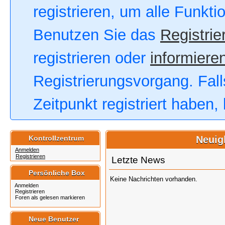
registrieren, um alle Funkt
Benutzen Sie das
Registrie
registrieren oder
informieren
Registrierungsvorgang. Fall
Zeitpunkt registriert haben
Kontrollzentrum
Neuig
Anmelden
Registrieren
Letzte News
Persönliche Box
Keine Nachrichten vorhanden.
Anmelden
Registrieren
Foren als gelesen markieren
Neue Benutzer