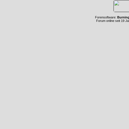
Forensoftware:
Burnin
Forum online seit 19 J