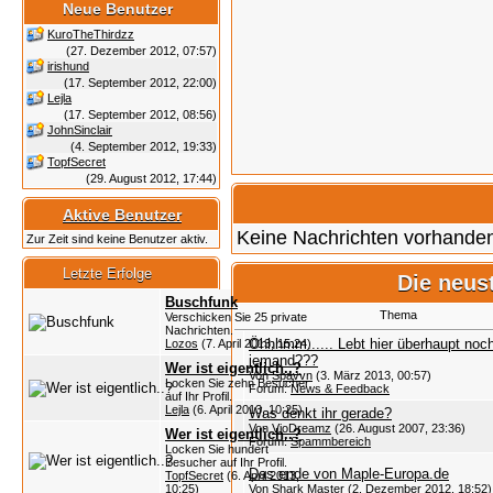
Neue Benutzer
KuroTheThirdzz
(27. Dezember 2012, 07:57)
irishund
(17. September 2012, 22:00)
Lejla
(17. September 2012, 08:56)
JohnSinclair
(4. September 2012, 19:33)
TopfSecret
(29. August 2012, 17:44)
Aktive Benutzer
Keine Nachrichten vorhande
Zur Zeit sind keine Benutzer aktiv.
Letzte Erfolge
Die neus
Buschfunk
Thema
Verschicken Sie 25 private
Nachrichten.
Öhhhmm...... Lebt hier überhaupt noc
Lozos
(7. April 2013, 15:24)
jemand???
Wer ist eigentlich..?
Von
Spavvn
(3. März 2013, 00:57)
Locken Sie zehn Besucher
Forum:
News & Feedback
auf Ihr Profil.
Lejla
(6. April 2013, 10:25)
Was denkt ihr gerade?
Von
VioDreamz
(26. August 2007, 23:36)
Wer ist eigentlich..?
Forum:
Spammbereich
Locken Sie hundert
Besucher auf Ihr Profil.
Das ende von Maple-Europa.de
TopfSecret
(6. April 2013,
10:25)
Von
Shark Master
(2. Dezember 2012, 18:52)