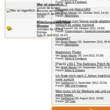
Forum:
News & Feedback
Wer ist eigentlich..?
Locken Sie hundert
Interview mit Matrix1403
Besucher auf Ihr Profil.
Von
Shark Master
(31. Oktober 2012, 14:10)
irishund
(6. April 2013,
Forum:
Allgemeines
10:25)
Verbindung zum Server wurde abgebr
Mitteilungsbedürftiger
versuch es später nochmal
Blogger
Von xChaos97 (29. Oktober 2012, 14:56)
Schreiben Sie 10 Blog
Forum:
Fehlermeldung | Registrierungsprobl
Einträge.
Felix
(6. April 2013, 10:17)
Gespeert?
Von
Shark Master
(30. September 2012, 08:4
Forum:
Allgemeines
Maplestory Plugin
Von
Shark Master
(30. Juni 2012, 07:30)
Forum:
News & Feedback
[Patch]
v.83-1 The Darkness Patch N
Von
Shark Master
(14. September 2012, 21:4
Forum:
News & Updates
Ich finde mich nach 2 Jahren Inaktivitä
mehr zurecht
Von
TopfSecret
(2. September 2012, 23:16)
Forum:
Hilfe und Probleme
Wen muss ich für Werbung wie und vo
wann fragen.
Von
TopfSecret
(29. August 2012, 18:06)
Forum:
Off Topic