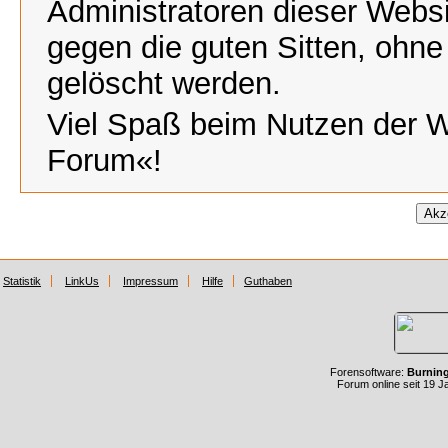
Administratoren dieser Webs
gegen die guten Sitten, ohne
gelöscht werden.
Viel Spaß beim Nutzen der 
Forum«!
Statistik
LinkUs
Impressum
Hilfe
Guthaben
Forensoftware:
Burnin
Forum online seit 19 