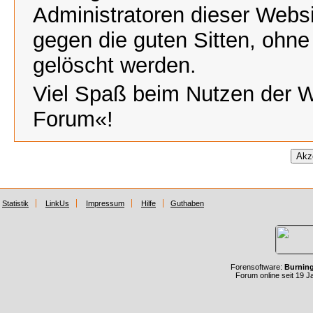
Administratoren dieser Webs
gegen die guten Sitten, ohne
gelöscht werden.
Viel Spaß beim Nutzen der 
Forum«!
Statistik
LinkUs
Impressum
Hilfe
Guthaben
Forensoftware:
Burnin
Forum online seit 19 