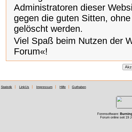
Administratoren dieser Webs
gegen die guten Sitten, ohne
gelöscht werden.
Viel Spaß beim Nutzen der 
Forum«!
Statistik
LinkUs
Impressum
Hilfe
Guthaben
Forensoftware:
Burnin
Forum online seit 19 