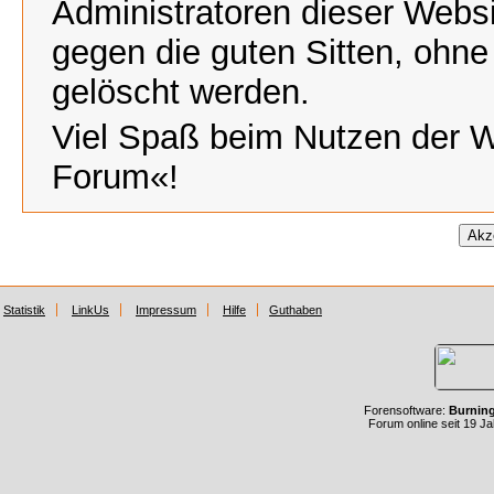
Administratoren dieser Webs
gegen die guten Sitten, ohne
gelöscht werden.
Viel Spaß beim Nutzen der 
Forum«!
Statistik
LinkUs
Impressum
Hilfe
Guthaben
Forensoftware:
Burnin
Forum online seit 19 J