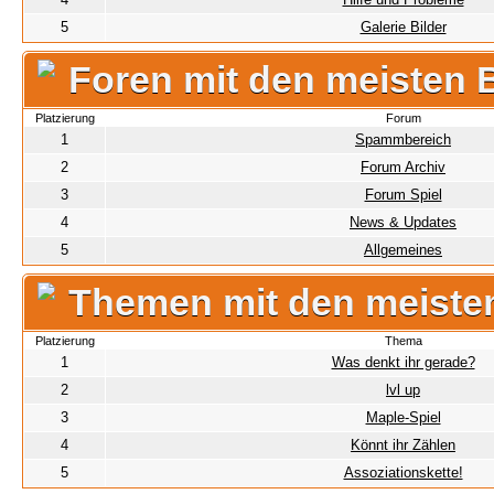
5
Galerie Bilder
Foren mit den meisten 
Platzierung
Forum
1
Spammbereich
2
Forum Archiv
3
Forum Spiel
4
News & Updates
5
Allgemeines
Themen mit den meiste
Platzierung
Thema
1
Was denkt ihr gerade?
2
lvl up
3
Maple-Spiel
4
Könnt ihr Zählen
5
Assoziationskette!