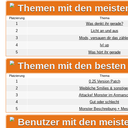
Themen mit den meiste
Platzierung
Thema
1
Was denkt ihr gerade?
2
Licht an und aus
3
Mods, versauen dir das zähl
4
lvl up
5
Was hört ihr gerade
Themen mit den besten
Platzierung
Thema
1
0.25 Version Patch
2
Weibliche Smilies & sonstige
3
Attacke! Monster im Anmars
4
Gut oder schlecht
5
Monster Beschreibung + Mes
Benutzer mit den meist