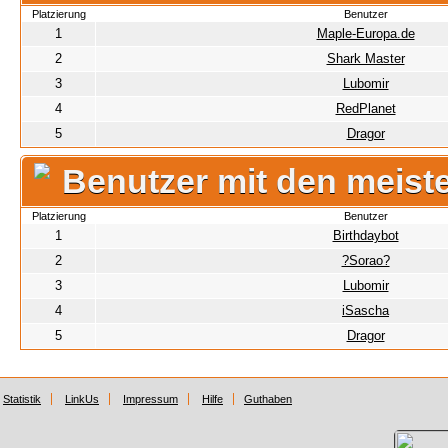
Platzierung
Benutzer
1
Maple-Europa.de
2
Shark Master
3
Lubomir
4
RedPlanet
5
Dragor
Benutzer mit den meist
Platzierung
Benutzer
1
Birthdaybot
2
?Sorao?
3
Lubomir
4
iSascha
5
Dragor
Statistik
LinkUs
Impressum
Hilfe
Guthaben