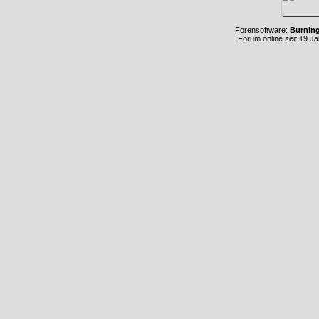
Forensoftware:
Burnin
Forum online seit 19 J