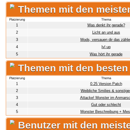
Themen mit den meiste
Platzierung
Thema
1
Was denkt ihr gerade?
2
Licht an und aus
3
Mods, versauen dir das zähl
4
lvl up
5
Was hört ihr gerade
Themen mit den besten
Platzierung
Thema
1
0.25 Version Patch
2
Weibliche Smilies & sonstige
3
Attacke! Monster im Anmars
4
Gut oder schlecht
5
Monster Beschreibung + Mes
Benutzer mit den meist