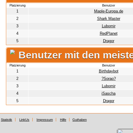
Platzierung
Benutzer
1
Maple-Europa.de
2
Shark Master
3
Lubomir
4
RedPlanet
5
Dragor
Benutzer mit den meist
Platzierung
Benutzer
1
Birthdaybot
2
?Sorao?
3
Lubomir
4
iSascha
5
Dragor
Statistik
LinkUs
Impressum
Hilfe
Guthaben