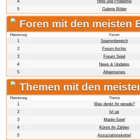
4
Hilfe und Probleme
5
Galerie Bilder
Foren mit den meisten 
Platzierung
Forum
1
Spammbereich
2
Forum Archiv
3
Forum Spiel
4
News & Updates
5
Allgemeines
Themen mit den meiste
Platzierung
Thema
1
Was denkt ihr gerade?
2
lvl up
3
Maple-Spiel
4
Könnt ihr Zählen
5
Assoziationskette!